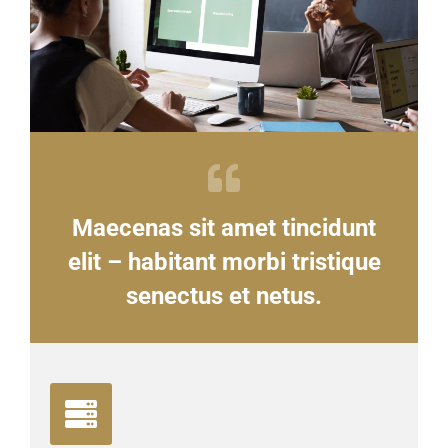
Maecenas sit amet tincidunt
elit – habitant morbi tristique
senectus et netus.