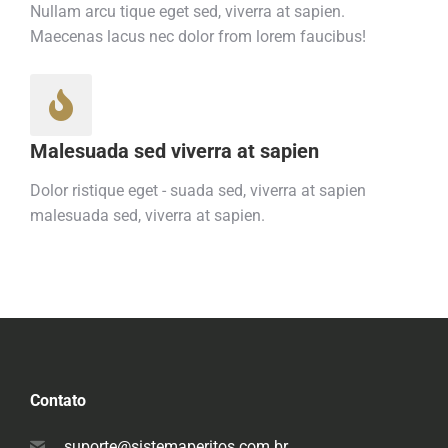
Nullam arcu tique eget sed, viverra at sapien.
Maecenas lacus nec dolor from lorem faucibus!
Malesuada sed viverra at sapien
Dolor ristique eget - suada sed, viverra at sapien
malesuada sed, viverra at sapien.
Contato
suporte@sistemaperitos.com.br